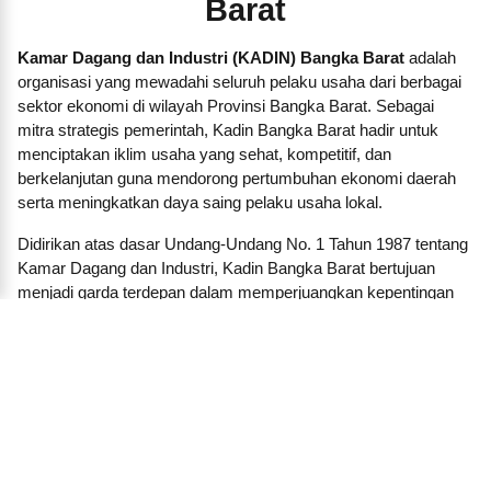
Barat
Kamar Dagang dan Industri (KADIN) Bangka Barat
adalah
organisasi yang mewadahi seluruh pelaku usaha dari berbagai
sektor ekonomi di wilayah Provinsi Bangka Barat. Sebagai
mitra strategis pemerintah, Kadin Bangka Barat hadir untuk
menciptakan iklim usaha yang sehat, kompetitif, dan
berkelanjutan guna mendorong pertumbuhan ekonomi daerah
serta meningkatkan daya saing pelaku usaha lokal.
Didirikan atas dasar Undang-Undang No. 1 Tahun 1987 tentang
Kamar Dagang dan Industri, Kadin Bangka Barat bertujuan
menjadi garda terdepan dalam memperjuangkan kepentingan
dunia usaha, baik besar, menengah, kecil, maupun koperasi.
Kami membangun jaringan dan kemitraan strategis antara
pengusaha dengan pemerintah daerah, lembaga pendidikan,
lembaga keuangan, investor, dan pelaku ekonomi lainnya.
Dalam menjalankan fungsinya, KADIN Bangka Barat aktif
menyelenggarakan pelatihan, seminar, forum bisnis, dan
program-program inkubasi untuk mendorong lahirnya